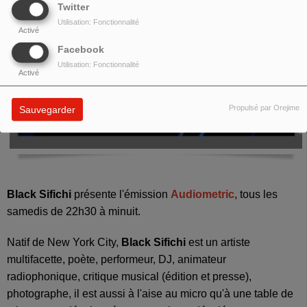
Twitter
Utilisation: Fonctionnalité
Activé
Facebook
Utilisation: Fonctionnalité
Activé
Propulsé par Orejime
Sauvegarder
Black Sifichi
présente l'émission
Audiometric
, tous les
samedis de 22h30 à minuit.
Natif de New York City,
Black Sifichi
est un artiste
multifacette, poète, performeur, DJ, animateur
radiophonique, critique musical (édition et presse),
photographe, il est aussi à l'aise au micro qu'à une table de