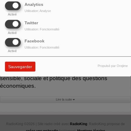
Money
est émission
Analytics
mensuelle d’éducation
Utilisation: Analyse
Activé
populaire animée par
Twitter
François Bernard,
qui
Utilisation: Fonctionnalité
interroge le rapport
Activé
contemporain à l’argent :
Facebook
ses imaginaires, ses
Utilisation: Fonctionnalité
Activé
inégalités, ses violences, mais aussi ses
alternatives. Parce que ce qui compte ne peut pas
Propulsé par Orejime
Sauvegarder
toujours être compté, Money propose une approche
sensible, sociale et politique des questions
économiques.
Lire la suite
RadioKing ©2026 | Site radio créé avec
RadioKing
. RadioKing propose de