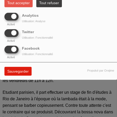
Tout accepter
Tout refuser
Analytics
Utilisation: Analyse
Activé
Twitter
Utilisation: Fonctionnalité
Activé
Facebook
Utilisation: Fonctionnalité
Activé
Propulsé par Orejime
Sauvegarder
Gilles Bourgarel
présente l'émission
Brasil alto astral
, tous
les vendredis de 11h à 12h.
Etudiant parisien, il part effectuer un stage de fin d'études à
Rio de Janeiro à l'époque où la lambada était à la mode,
pensant se barber copieusement. Contre toute attente c'est
le contraire qui se produisit. Découvrant la bossa nova dans