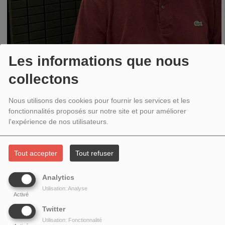
Les informations que nous
collectons
Nous utilisons des cookies pour fournir les services et les
fonctionnalités proposés sur notre site et pour améliorer
l'expérience de nos utilisateurs.
[ le podcast se trouve en bas de ce texte]
Tout accepter
Tout refuser
Jean-Pierre Filiu est professeur des universités ne histoire du Moyen-Orient à
Analytics
sciences Po Paris, où il donne depuis des années des cours d'introduction à la
Utilisation: Analyse
Activé
question palestinienne. ,Il a écrit de nombreux ouvrages sur ce sujet dont une
"Histoire de Gaza" et " Main basse sur Israël, Nétanyahou et la fin du rêve
Twitter
sioniste" publiés aux éditions de la Découverte.
Utilisation: Fonctionnalité