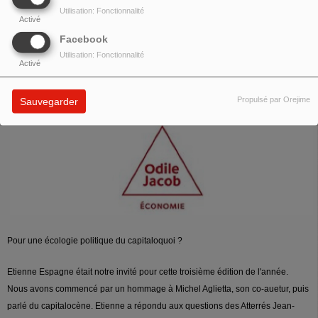
Utilisation: Fonctionnalité
Activé
Facebook
Utilisation: Fonctionnalité
Activé
Propulsé par Orejime
Sauvegarder
Pour une écologie politique du capitaloquoi ?
Etienne Espagne était notre invité pour cette troisième édition de l'année.
Nous avons commencé par un hommage à Michel Aglietta, son co-auetur, puis
parlé du capitalocène. Etienne a répondu aux questions des Atterrés Jean-