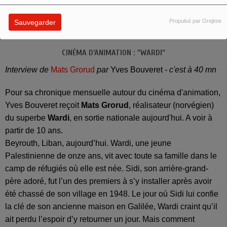
le spectacle est joué jusqu'au 3 mars.
Propulsé par Orejime
Sauvegarder
Infos sur le
site du Théâtre Paris Villette
CINÉMA D'ANIMATION : "WARDI"
Interview de
Mats Grorud
par
Yves Bouveret
- c'est à 40 mn
Pour sa chronique mensuelle autour du cinéma d'animation,
Yves Bouveret reçoit
Mats Grorud
, réalisateur (norvégien)
du superbe
Wardi
, en sortie nationale aujourd'hui. A voir à
partir de 10 ans.
Beyrouth, Liban, aujourd’hui. Wardi, une jeune
Palestinienne de onze ans, vit avec toute sa famille dans le
camp de réfugiés où elle est née. Sidi, son arrière-grand-
père adoré, fut l’un des premiers à s’y installer après avoir
été chassé de son village en 1948. Le jour où Sidi lui confie
la clé de son ancienne maison en Galilée, Wardi craint qu’il
ait perdu l’espoir d’y retourner un jour. Mais comment