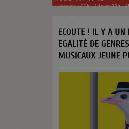
: 00h -
14h et 22h
4
Dimanche
-
ECOUTE ! IL Y A UN
EGALITÉ DE GENRES
MUSICAUX JEUNE PU