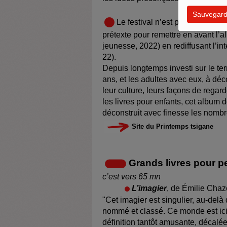
Sauvegard
Le festival n’est pas vraiment
prétexte pour remettre en avant l
jeunesse, 2022) en rediffusant l’i
22).
Depuis longtemps investi sur le ter
ans, et les adultes avec eux, à déco
leur culture, leurs façons de regar
les livres pour enfants, cet album 
déconstruit avec finesse les nomb
Site du Printemps tsigane
Grands livres pour p
c’est vers 65 mn
L’imagier
, de Émilie Chaz
"Cet imagier est singulier, au-de
nommé et classé. Ce monde est ici 
définition tantôt amusante, décalée