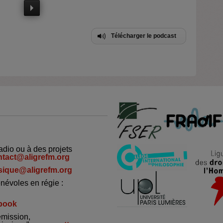
Télécharger le podcast
adio ou à des projets
ntact@aligrefm.org
ique@aligrefm.org
névoles en régie :
book
émission,