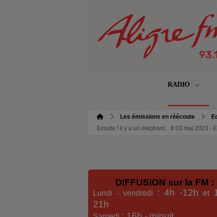
RADIO
Les émissions en réécoute
Ec
Ecoute ! il y a un éléphant... # 03 mai 2023 -
DIFFUSION sur la FM :
: 4h -12h
Lundi - vendredi
et
21h
: 16h
minuit
Samedi
-