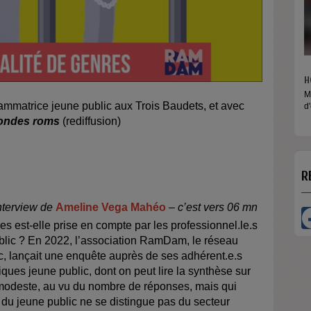
HORS LES MURS
rammatrice jeune public aux Trois Baudets, et avec
Micros baladeurs Aligre FM vous propose ici
d'écouter des...
ondes roms
(rediffusion)
R
nterview de
Ameline Vega Mahéo
– c’est vers 06 mn
es est-elle prise en compte par les professionnel.le.s
blic ? En 2022, l’association RamDam, le réseau
c, lançait une enquête auprès de ses adhérent.e.s
iques jeune public, dont on peut lire la synthèse sur
modeste, au vu du nombre de réponses, mais qui
 du jeune public ne se distingue pas du secteur