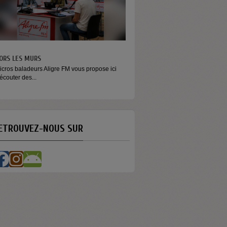
MONEY - LE MOMENT
Raconter l’argent autrement Money est
émission...
ETROUVEZ-NOUS SUR