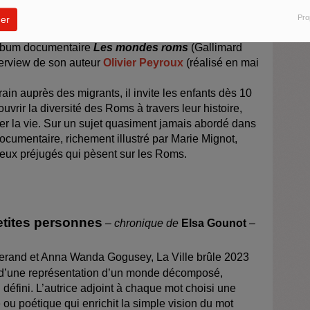
Pro
er
 conçu pour les enfants, mais nous prenons ce (bon)
’album documentaire
Les mondes roms
(Gallimard
nterview de son auteur
Olivier Peyroux
(réalisé en mai
rain auprès des migrants, il invite les enfants dès 10
uvrir la diversité des Roms à travers leur histoire,
der la vie. Sur un sujet quasiment jamais abordé dans
documentaire, richement illustré par Marie Mignot,
reux préjugés qui pèsent sur les Roms.
etites personnes
– chronique de
Elsa Gounot
–
erand et
Anna Wanda Gogusey, La Ville brûle 2023
là d’une représentation d’un monde décomposé,
défini. L’autrice adjoint à chaque mot choisi une
 ou poétique qui enrichit la simple vision du mot