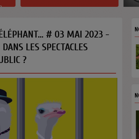
h
N
 ÉLÉPHANT... # 03 MAI 2023 -
 DANS LES SPECTACLES
TANGO 31 / AU CŒUR DU
TANGO SE MET AU VERT
BLIC ?
Au cœur du tango se met au...
N