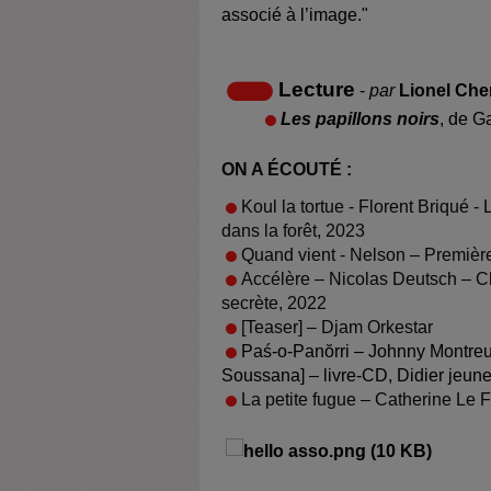
associé à l’image."
Lecture
-
par
Lionel Che
Les papillons noirs
, de G
ON A ÉCOUTÉ :
Koul la tortue - Florent Briqué -
dans la forêt, 2023
Quand vient - Nelson – Première
Accélère – Nicolas Deutsch – Ch
secrète, 2022
[Teaser] – Djam Orkestar
Paś-o-Panŏrri – Johnny Montreu
Soussana] – livre-CD, Didier jeun
La petite fugue – Catherine Le F