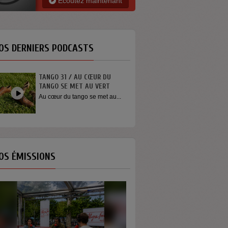
Ecoutez maintenant
OS DERNIERS PODCASTS
INTERVIEW SORTIE DE SCÈNE
YOUN SUN NAH
Quelques mots de la chanteuse
Youn Sun Nah après son
concert...
OS ÉMISSIONS