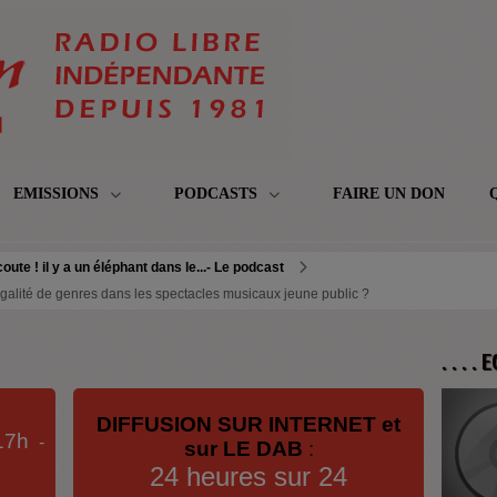
EMISSIONS
PODCASTS
FAIRE UN DON
oute ! il y a un éléphant dans le...- Le podcast
 Egalité de genres dans les spectacles musicaux jeune public ?
. . . .
DIFFUSION SUR INTERNET et
17h
-
sur LE DAB
:
24 heures sur 24