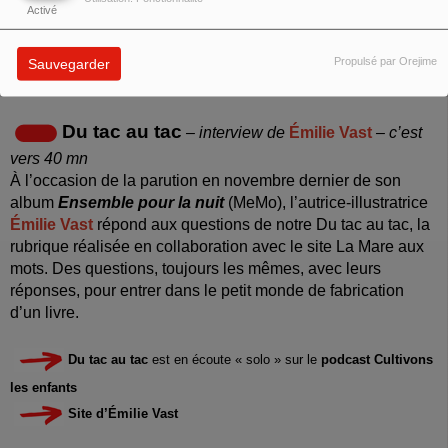
Site de la compagnie des Hommes
Activé
Site du Théâtre Paris Villette
Propulsé par Orejime
Sauvegarder
Du tac au tac
– interview de
Émilie Vast
– c’est
vers 40 mn
À l’occasion de la parution en novembre dernier de son
album
Ensemble pour la nuit
(MeMo), l’autrice-illustratrice
Émilie Vast
répond aux questions de notre Du tac au tac, la
rubrique réalisée en collaboration avec le site La Mare aux
mots. Des questions, toujours les mêmes, avec leurs
réponses,
pour entrer dans le petit monde de fabrication
d’un livre.
Du tac au tac
est en écoute « solo » sur le
podcast Cultivons
les enfants
Site d’Émilie Vast