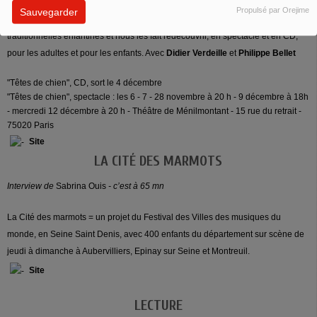
Propulsé par Orejime
Sauvegarder
L’ensemble vocal Têtes de chien revisite à sa façon les chansons
traditionnelles enfantines et nous les fait redécouvrir, en spectacle et en CD,
pour les adultes et pour les enfants. Avec
Didier Verdeille
et
Philippe Bellet
"Têtes de chien", CD, sort le 4 décembre
"Têtes de chien", spectacle : les 6 - 7 - 28 novembre à 20 h - 9 décembre à 18h
- mercredi 12 décembre à 20 h - Théâtre de Ménilmontant - 15 rue du retrait -
75020 Paris
Site
LA CITÉ DES MARMOTS
Interview de
Sabrina Ouis
- c’est à 65 mn
La Cité des marmots = un projet du Festival des Villes des musiques du
monde, en Seine Saint Denis, avec 400 enfants du département sur scène de
jeudi à dimanche à Aubervilliers, Epinay sur Seine et Montreuil.
Site
LECTURE