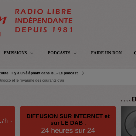
EMISSIONS
PODCASTS
FAIRE UN DON
oute ! il y a un éléphant dans le...- Le podcast
- Sirocco et le royaume des courants d'air
. . . .
DIFFUSION SUR INTERNET et
17h
-
sur LE DAB
:
24 heures sur 24