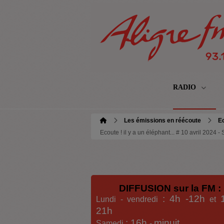
RADIO
Les émissions en réécoute
Ec
Ecoute ! il y a un éléphant... # 10 avril 2024 
DIFFUSION sur la FM :
: 4h -12h
Lundi - vendredi
et
21h
: 16h
minuit
Samedi
-