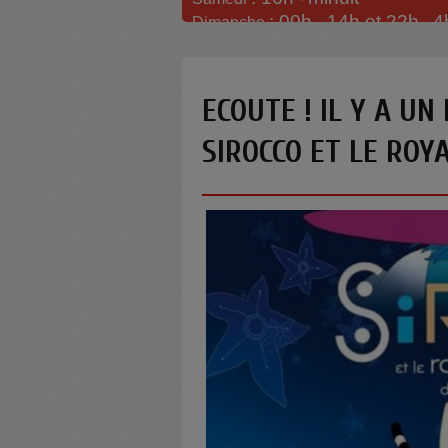
: 00h -
14h et 22h
4
Dimanche
-
ECOUTE ! IL Y A UN 
SIROCCO ET LE ROY