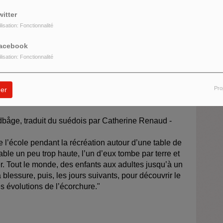
witter
format DVD (distribué par France Télévisions) du film
ilisation: Fonctionnalité
e des courants d’air
, rediffusion de l’interview de
alisé avec Yves Bouveret lors de sa sortie en salles
acebook
ilisation: Fonctionnalité
Pro
er
etites personnes
–
chronique de
Elsa Gounot
-
båge, traduit du suédois par Catherine Renaud -
 l’école pendant la récréation autour d’une table de
table un peu trop haute, l’un d’eux tombe par terre et
. Tout le monde, des enfants aux adultes jusqu’à un
 blessure, puis, les jours suivants, pour découvrir le
s évolutions de l’écorchure."