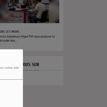
MONEY - LE MOMENT
FM vous propose ici
Raconter l’argent autrement Money est
émission...
ETROUVEZ-NOUS SUR
ur notre site