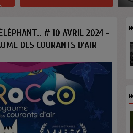
h
N
ÉLÉPHANT... # 10 AVRIL 2024 -
AUME DES COURANTS D'AIR
INTERVIE
YOUN SU
Quelques 
Youn Sun 
concert...
N