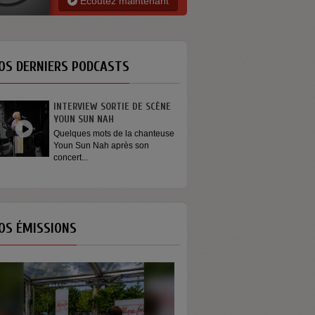
Ecoutez maintenant
OS DERNIERS PODCASTS
W SORTIE DE SCÈNE
GÉNÉRATION ENGAGÉE
N NAH
On dit que les jeunes ne
s’engagent plus. Et si le...
mots de la chanteuse
Nah après son
OS ÉMISSIONS