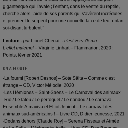
gigantesque qui l'avale ; l'enfant, dans le ventre du reptile,
cherche alors l'aide de ses parents qui s'avèrent incrédules
et prennent le serpent pour une nouvelle farce de leur enfant
soi-disant turbulent."
Lecture
-
par
Lionel Chenail
- c'est vers 75 mn
L’effet maternel
– Virginie Linhart – Flammarion, 2020 ;
Points, février 2021
ON A ÉCOUTÉ
-La fourmi [Robert Desnos] – Söte Sälta – Comme c’est
étrange – CD, Victor Mélodie, 2020
-Les Hémiones – Saint-Saëns – Le Carnaval des animaux
-Rio / Le tatou / Le perroquet / Le nandou / Le carnaval –
Ensemble Almaviva et Elliot Jenicot – Le carnaval des
animaux sud-américains ! – Livre CD, Didier jeunesse, 2021
-Dedans dehors [Claude Roy] – Serena Fisseau et Aimée