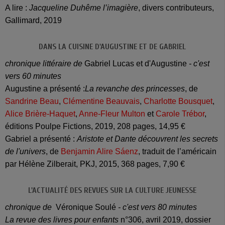
A lire :
Jacqueline Duhême l’imagière
, divers contributeurs,
Gallimard, 2019
DANS LA CUISINE D'AUGUSTINE ET DE GABRIEL
chronique littéraire de
Gabriel Lucas et d'Augustine
- c'est
vers 60 minutes
Augustine a présenté :
La revanche des princesses
, de
Sandrine Beau
,
Clémentine Beauvais
,
Charlotte Bousquet
,
Alice Brière-Haquet
,
Anne-Fleur Multon
et
Carole Trébor
,
éditions Poulpe Fictions, 2019, 208 pages, 14,95 €
Gabriel a présenté :
Aristote et Dante découvrent les secrets
de l'univers
, de
Benjamin Alire Sáenz
, traduit de l’américain
par Hélène Zilberait, PKJ, 2015, 368 pages, 7,90 €
L'ACTUALITÉ DES REVUES SUR LA CULTURE JEUNESSE
chronique de
Véronique Soulé
- c'est vers 80 minutes
La revue des livres pour enfants
n°306, avril 2019, dossier