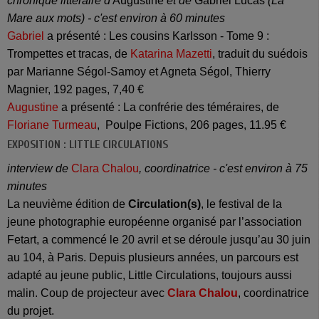
chronique littéraire d'
Augustine
et de
Gabriel Lucas
(La
Mare aux mots) - c'est environ à 60 minutes
Gabriel
a présenté : Les cousins Karlsson - Tome 9 :
Trompettes et tracas, de
Katarina Mazetti
, traduit du suédois
par Marianne Ségol-Samoy et Agneta Ségol, Thierry
Magnier, 192 pages, 7,40 €
Augustine
a présenté : La confrérie des téméraires, de
Floriane Turmeau
, Poulpe Fictions, 206 pages, 11.95 €
EXPOSITION : LITTLE CIRCULATIONS
interview de
Clara Chalou
, coordinatrice - c'est environ à 75
minutes
La neuvième édition de
Circulation(s)
, le festival de la
jeune photographie européenne organisé par l’association
Fetart, a commencé le 20 avril et se déroule jusqu’au 30 juin
au 104, à Paris. Depuis plusieurs années, un parcours est
adapté au jeune public, Little Circulations, toujours aussi
malin. Coup de projecteur avec
Clara Chalou
, coordinatrice
du projet.