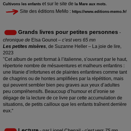
et sur le site de
.
Cultivons les enfants
la Mare aux mots
Site des éditions MeMo :
https://www.editions-memo.fr/
Grands livres pour petites personnes
-
chronique de
Elsa Gounot
– c’est vers 65 mn
Les petites misères
, de Suzanne Heller – La joie de lire,
2023
"
Cet
album de petit format à l’italienne, s’ouvrant par le haut,
répertorie nombre de mésaventures et malheurs enfantins :
une litanie d’infortunes et de plaintes enfantines comme tant
de chagrins ou de hontes amplifiées par la répétition, mais
qui peuvent sembler bien peu graves aux yeux d’adultes
peu compréhensifs.
Beaucoup d’humour et d’ironie se
dégage de la lecture de ce livre par cette accumulation de
situations, de petits cailloux que les enfants traînent derrière
eux.“
Lecture
-
par
Lionel Chenail
- c'est vers 75 mn