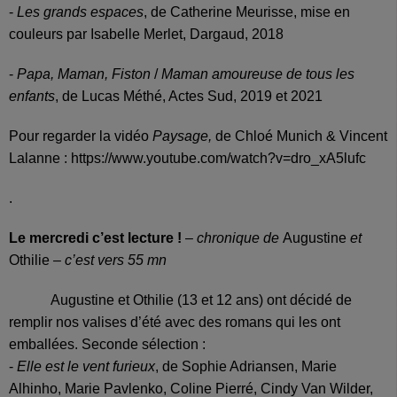
-
Les grands espaces
, de Catherine Meurisse, mise en
couleurs par Isabelle Merlet, Dargaud, 2018
-
Papa, Maman, Fiston
/
Maman amoureuse de tous les
enfants
, de Lucas Méthé, Actes Sud, 2019 et 2021
Pour regarder la vidéo
Paysage,
de Chloé Munich & Vincent
Lalanne : https://www.youtube.com/watch?v=dro_xA5lufc
.
Le mercredi c’est lecture !
–
chronique de
Augustine
et
Othilie
– c’est vers 55 mn
Augustine et Othilie (13 et 12 ans) ont décidé de
remplir nos valises d’été avec des romans qui les ont
emballées. Seconde sélection :
-
Elle est le vent furieux
, de Sophie Adriansen, Marie
Alhinho, Marie Pavlenko, Coline Pierré, Cindy Van Wilder,