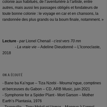
colonie aux habitués, de l’aventurière à l’artiste, entre
autres, mais aussi les passages obligés et fondateurs de
toute bonne colonie : le voyage en car et en chansons, la
randonnée des plus grands ou la boum finale, notamment. »
Lecture
-
par
Lionel Chenail
- c'est vers 70 mn
-
La vraie vie
– Adeline Dieudonné – L’Iconoclaste,
2018
ON A ÉCOUTÉ
- Bane ba Ka’ngue – Tiza Nzebi - Mouma’ngue, comptines
et berceuses du Gabon – CD, ARB Music, juin 2021
- Symphonie for a Spider Plant - Mort Garson – Mother
Earth’s Plantasia, 1976
- Tranquille – Tony Melvil et Usmar – Manque à l’appel –