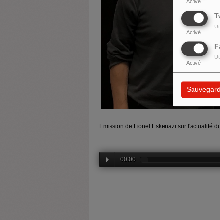
Activé
T
Ut
Activé
F
Ut
Activé
Sauvegard
Emission de Lionel Eskenazi sur l'actualité d
00:00