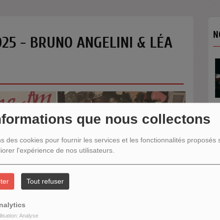
N
025 - BRUNO ANGELINI & LÉA
nformations que nous collectons
N
ns des cookies pour fournir les services et les fonctionnalités proposés s
iorer l'expérience de nos utilisateurs.
ter
Tout refuser
nalytics
ilisation: Analyse