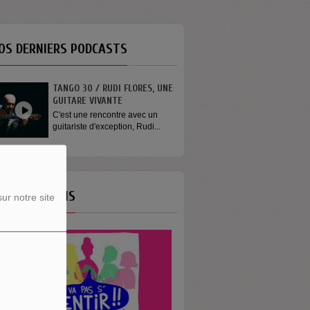
OS DERNIERS PODCASTS
TANGO 30 / RUDI FLORES, UNE
GUITARE VIVANTE
C'est une rencontre avec un
guitariste d'exception, Rudi...
OS ÉMISSIONS
ur notre site