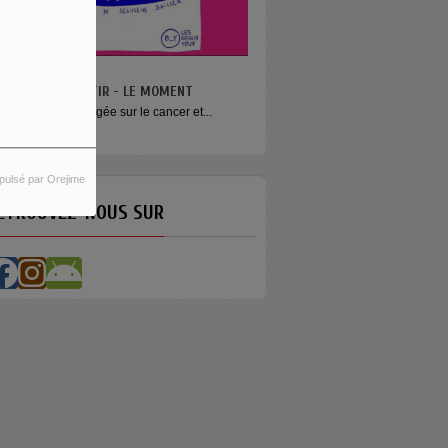
N VA PAS S’MENTIR - LE MOMENT
ne émission engagée sur le cancer et...
pulsé par Orejime
ETROUVEZ-NOUS SUR