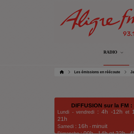
RADIO
Les émissions en réécoute
Ja
DIFFUSION sur la FM :
: 4h -12h
Lundi - vendredi
et
21h
: 16h
minuit
Samedi
-
: 00h -
14h et 22h
4
Dimanche
-