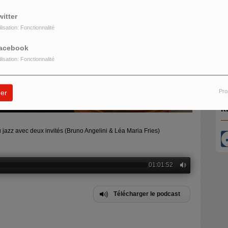
witter
ilisation: Fonctionnalité
O
acebook
U
ilisation: Fonctionnalité
Pro
er
R
u jazz avec deux invités (Bruno Angelini & Léa Maria Fries)
01:01:52
Télécharger le podcast