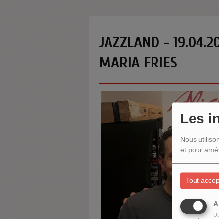
JAZZLAND - 19.04.2
MARIA FRIES
Les i
Nous utiliso
et pour amél
Tout accep
A
Ut