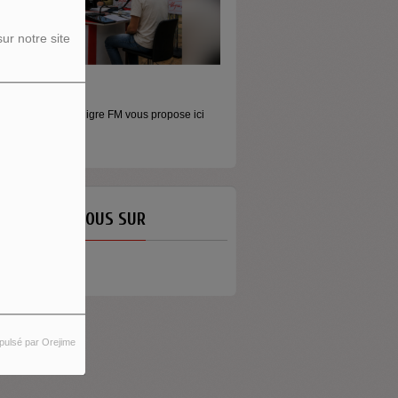
ur notre site
 MURS
MONEY - LE MOMENT
adeurs Aligre FM vous propose ici
Raconter l’argent autrement Money est
es...
émission...
ETROUVEZ-NOUS SUR
pulsé par Orejime