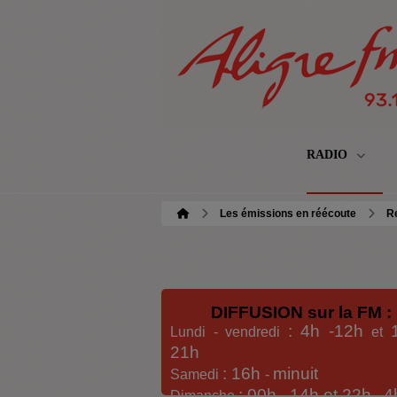
RADIO
Les émissions en réécoute
Re
DIFFUSION sur la FM :
: 4h -12h
Lundi - vendredi
et
21h
: 16h
minuit
Samedi
-
: 00h -
14h et 22h
4
Dimanche
-