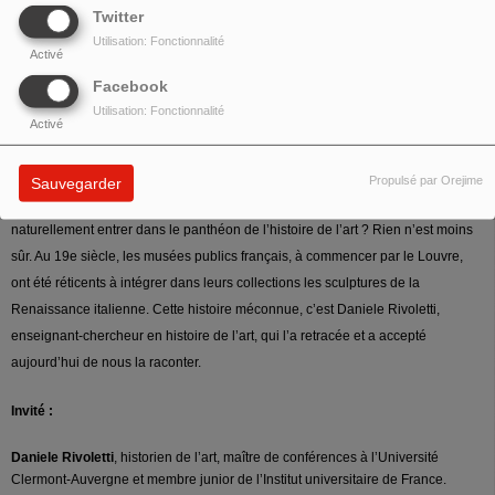
Twitter
Utilisation: Fonctionnalité
Activé
Facebook
Utilisation: Fonctionnalité
Qu’est-ce qui fait qu’une œuvre d’art entre, ou non, dans les collections d’un
Activé
musée ? Qu’est-ce qui fait qu’on la trouve belle, qu’on la considère comme un
chef d’œuvre qui, forcément, traversera le temps sans prendre une ride ?
Propulsé par Orejime
Sauvegarder
Possèderait-elle des qualités intrinsèques qui nous amèneraient à la faire
naturellement entrer dans le panthéon de l’histoire de l’art ? Rien n’est moins
sûr. Au 19e siècle, les musées publics français, à commencer par le Louvre,
ont été réticents à intégrer dans leurs collections les sculptures de la
Renaissance italienne. Cette histoire méconnue, c’est Daniele Rivoletti,
enseignant-chercheur en histoire de l’art, qui l’a retracée et a accepté
aujourd’hui de nous la raconter.
Invité :
Daniele Rivoletti
, historien de l’art, maître de conférences à l’Université
Clermont-Auvergne et membre junior de l’Institut universitaire de France.